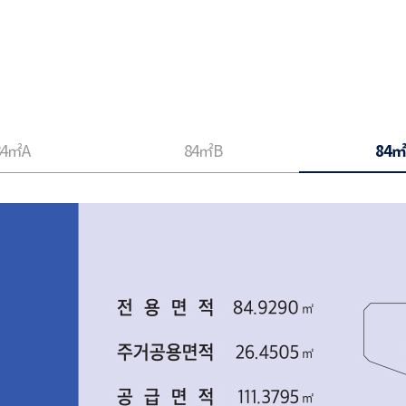
84㎡A
84㎡B
84㎡