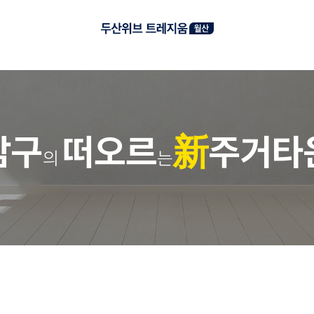
남
구
떠
오
르
新
주
거
타
의
는