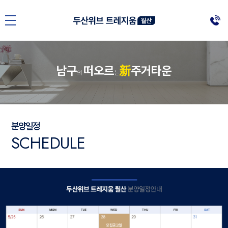
남
구
떠
오
르
新
주
거
타
운
의
는
분양일정
S
C
H
E
D
U
L
E