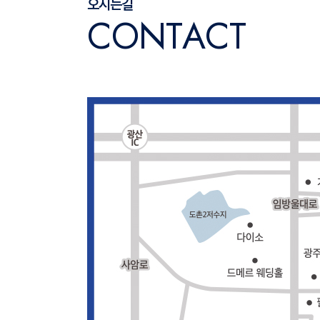
오시는길
C
O
N
T
A
C
T