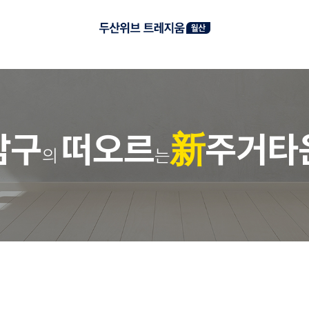
남
구
떠
오
르
新
주
거
타
의
는